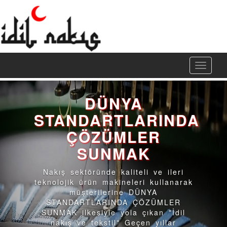
Toggl
naviga
DÜNYA
STANDARTLARINDA
ÇÖZÜMLER
SUNMAK
Nakış sektöründe kaliteli ve ileri
teknolojik ürün makineleri kullanarak
müşterilerine DÜNYA
STANDARTLARINDA ÇÖZÜMLER
SUNMAK ilkesiyle yola çıkan "İdil
nakış ve tekstil" Geçen yıllar